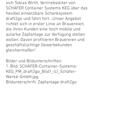
sich Tobias Wirth, Vertriebsleiter von
SCHÄFER Container Systems KEG über das
flexibel einsetzbare Schanksystem
draft2go und fährt fort: „Unser Angebot
richtet sich in erster Linie an Brauereien,
die ihren Kunden eine hoch mobile und
autarke Zapfanlage zur Verfügung stellen
wollen. Davon profitieren Brauereien und
geschäftstüchtige Gewerbekunden
gleichermaßen“.
Bilder und Bildunterschriften:
1. Bild: SCHÄFER-Container-Systems-
KEG_PM_draft2go_Bild1_(c)_Schäfer-
Werke-GmbH.jpg
Bildunterschrift: Zapfanlage draft2go
eröffnet neue Absatzchancen für Brauerei
und Gastronomie
2. Bild: SCHÄFER-Container-Systems-
KEG_PM_draft2go_Bild2_(c)_Schäfer-
Werke-GmbH.jpg
Bildunterschrift: Zapfanlage draft2go – 10
Liter Fass, Einwegleitung und Design-
Isolierung